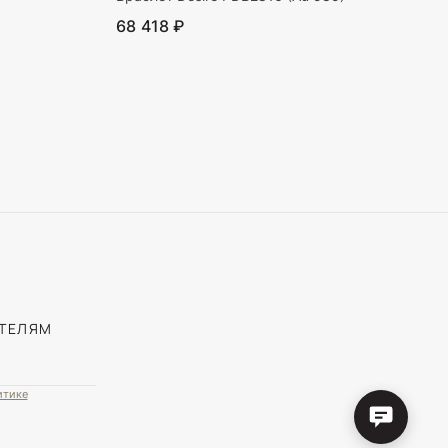
68 418 ₽
ТЕЛЯМ
итике