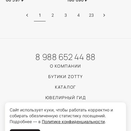
1
2
3
4
23
8 988 652 44 88
О КОМПАНИИ
БУТИКИ ZOTTY
КАТАЛОГ
ЮВЕЛИРНЫЙ ГИД
ПОКУПАТЕЛЯМ
Сайт использует куки, чтобы работать корректно и
собирать обезличенную статистику посещений.
Подробнее — в
Политике конфиденциальности
.
Пользуясь сайтом, вы соглашаетесь с обработкой персональных данных