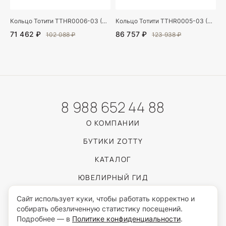
Кольцо Тотити TTHR0006-03 (Au 585)
Кольцо Тотити TTHR0005-03 (Au 585)
71 462 ₽
86 757 ₽
102 088 ₽
123 938 ₽
8 988 652 44 88
О КОМПАНИИ
БУТИКИ ZOTTY
КАТАЛОГ
ЮВЕЛИРНЫЙ ГИД
ПОКУПАТЕЛЯМ
Сайт использует куки, чтобы работать корректно и
собирать обезличенную статистику посещений.
Подробнее — в
Политике конфиденциальности
.