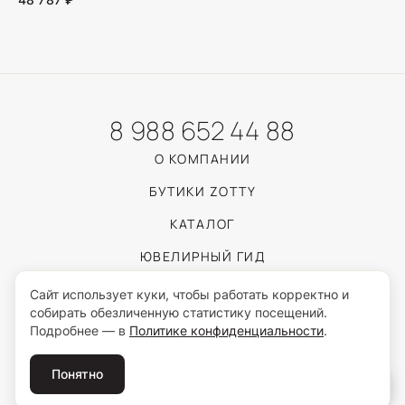
8 988 652 44 88
О КОМПАНИИ
БУТИКИ ZOTTY
КАТАЛОГ
ЮВЕЛИРНЫЙ ГИД
ПОКУПАТЕЛЯМ
Сайт использует куки, чтобы работать корректно и
собирать обезличенную статистику посещений.
Подробнее — в
Политике конфиденциальности
.
Пользуясь сайтом, вы соглашаетесь с обработкой персональных данных
согласно
Политике конфиденциальности
.
Понятно
© 2026 ZOTTY · ИП Самойлова И.С.